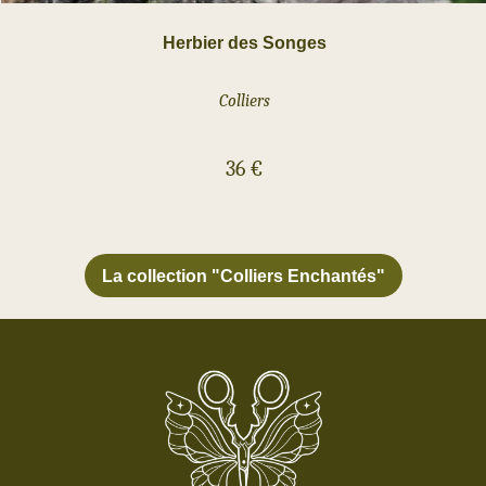
Herbier des Songes
Colliers
36
€
La collection
"Colliers Enchantés"