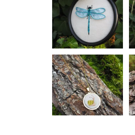
Specimen mural
85
€
Nerthis des Mousses
Colliers
42
€