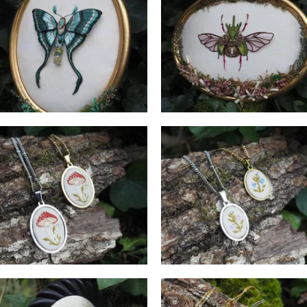
Veilleur des Eaux
Veilleur des souhaits
480
€
466
€
Amanite des Bois
Herbier des Songes
Colliers
Colliers
38
€
36
€
Tisseuse des Reflets
Rune des Sous-Bois