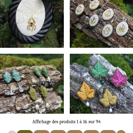
Specimen mural
Colliers
69
€
42
€
Les Feuilles Vagabondes
Lierre des Bois
Boucles d'Oreilles
Broche
59
€
59
€
Affichage des produits
1
à
16
sur
94