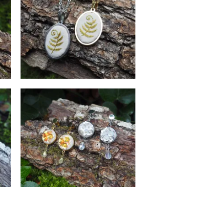
Colliers
42
€
Floraison Éthérée
Boucles d'Oreilles
39
€