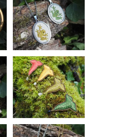
Colliers
38
€
Lierre des Collines
Broche
59
€
Fougère des Brumes