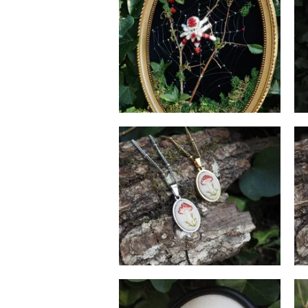
Araignée aux Baies
562
€
Mini Amanite des Bois
Colliers
36
€
Odonata paludis lucens