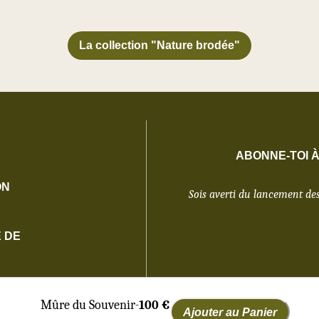
La collection
"Nature brodée"
ABONNE-TOI 
ON
Sois averti du lancement des
E DE
Mûre du Souvenir
100
€
-
Ajouter au Panier