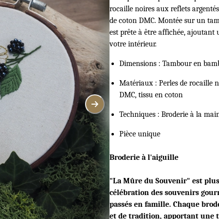
rocaille noires aux reflets argentés
de coton DMC. Montée sur un tam
est prête à être affichée, ajoutant
votre intérieur.
Dimensions : Tambour en bam
Matériaux : Perles de rocaille n
DMC, tissu en coton
Techniques : Broderie à la mai
Pièce unique
Broderie à l'aiguille
"La Mûre du Souvenir" est plus
célébration des souvenirs gou
passés en famille. Chaque brod
et de tradition, apportant une 