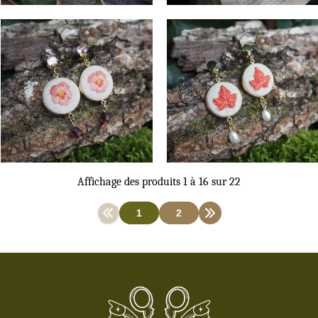
Cœur de Pétale
Feuille de Braise
Boucles d'Oreilles
Boucles d'Oreilles
42
€
42
€
Affichage des produits
1
à
16
sur
22
1
2