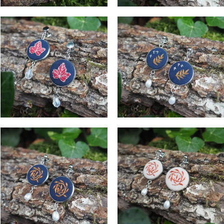
Lierre Écarlate
Clair de Feuille
Boucles d'Oreilles
Boucles d'Oreilles
42
€
42
€
Éclat Nocturne
Danse d’Automne
Boucles d'Oreilles
Boucles d'Oreilles
42
€
42
€