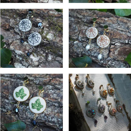
Nuit Entoilée
Fil d’Ombre
Boucles d'Oreilles
Boucles d'Oreilles
39
€
39
€
Clarté des Lierres
Fleurs de Rosée
Boucles d'Oreilles
Boucles d'Oreilles
42
€
42
€