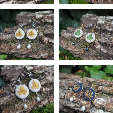
Feuille d’Aube
Lierre des Sous-Bois
Boucles d'Oreilles
Boucles d'Oreilles
39
€
39
€
Feuille de Lune
Tourbillon d’Or
Boucles d'Oreilles
Boucles d'Oreilles
42
€
42
€