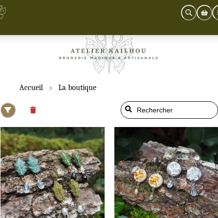
Accueil
La boutique
Les Feuilles Vagabondes
Floraison Éthérée
Boucles d'Oreilles
Boucles d'Oreilles
59
€
39
€